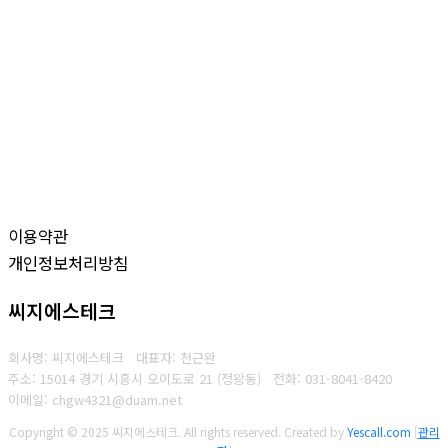
이용약관
개인정보처리방침
씨지에스테크
회사명: 씨지에스테크 대표자: 천근완
주소: 15014 경기 시흥시 오이도로 21 (정왕동)
전화:
031-8041-8420
이메일: chgw4321@duam.net
Copyright © 2025 씨지에스테크. All rights reserved.
Created by
Yescall.com
[
관리