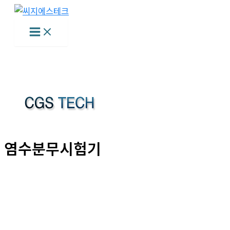
콘
텐
츠
로
건
너
뛰
기
염수분무시험기