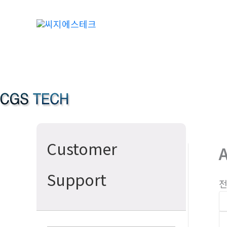
콘
텐
츠
로
건
너
뛰
기
Customer
Support
전