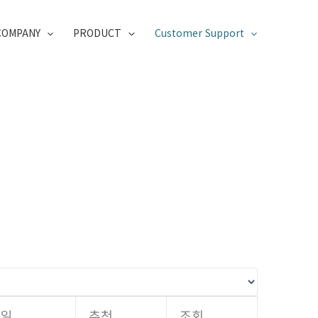
COMPANY
PRODUCT
Customer Support
성일
추천
조회