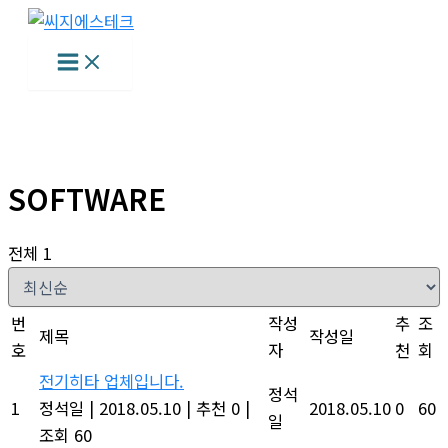
콘
텐
츠
로
건
너
뛰
SOFTWARE
기
전체 1
번
작성
추
조
제목
작성일
호
자
천
회
전기히타 업체입니다.
정석
1
정석일
|
2018.05.10
|
추천 0
|
2018.05.10
0
60
일
조회 60