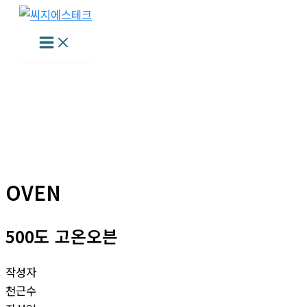
콘
텐
츠
로
건
너
뛰
기
OVEN
500도 고온오븐
작성자
천근수