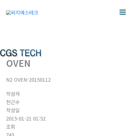
콘
텐
츠
로
건
너
뛰
OVEN
기
N2 OVEN-20150112
작성자
천근수
작성일
2015-01-21 01:52
조회
743