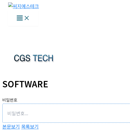
콘
텐
츠
로
건
너
뛰
기
SOFTWARE
비밀번호
본문보기
목록보기