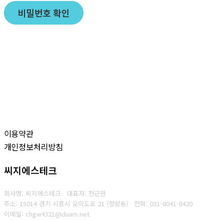
비밀번호 확인
이용약관
개인정보처리방침
씨지에스테크
회사명: 씨지에스테크 대표자: 천근완
주소: 15014 경기 시흥시 오이도로 21 (정왕동)
전화:
031-8041-8420
이메일: chgw4321@duam.net